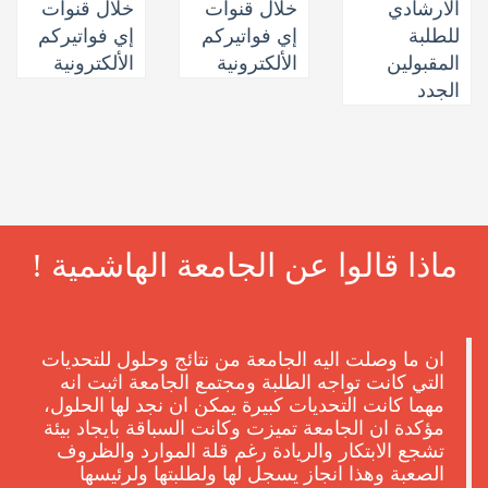
الارشادي
خلال قنوات
خلال قنوات
للطلبة
إي فواتيركم
إي فواتيركم
المقبولين
الألكترونية
الألكترونية
الجدد
ماذا قالوا عن الجامعة الهاشمية !
ان ما وصلت اليه الجامعة من نتائج وحلول للتحديات
التي كانت تواجه الطلبة ومجتمع الجامعة اثبت انه
مهما كانت التحديات كبيرة يمكن ان نجد لها الحلول،
مؤكدة ان الجامعة تميزت وكانت السباقة بايجاد بيئة
تشجع الابتكار والريادة رغم قلة الموارد والظروف
الصعبة وهذا انجاز يسجل لها ولطلبتها ولرئيسها